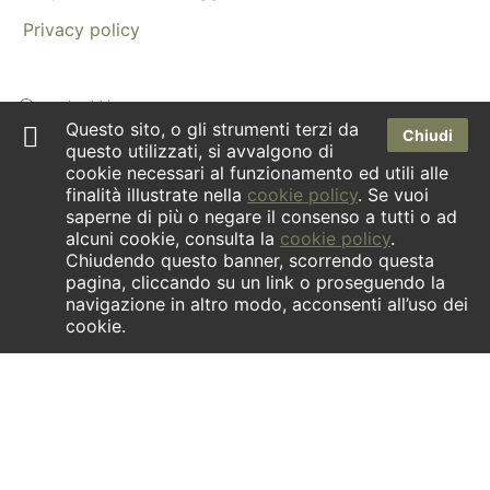
Privacy policy
Contatti
Questo sito, o gli strumenti terzi da
Chiudi
questo utilizzati, si avvalgono di
Dove siamo
cookie necessari al funzionamento ed utili alle
finalità illustrate nella
cookie policy
. Se vuoi
Newsletter
saperne di più o negare il consenso a tutti o ad
alcuni cookie, consulta la
cookie policy
.
Facebook
Chiudendo questo banner, scorrendo questa
Instagram
pagina, cliccando su un link o proseguendo la
navigazione in altro modo, acconsenti all’uso dei
cookie.
INFORMATIVA ex art.1 comma 125- quinquies della Legge
04/08/2017 n.124. | La società ha ricevuto aiuti di Stato
contenuti nel Registro nazionale Aiuti di Stato di cui all’art. 52
della Legge 24/12/2021 n. 234 che risultano indicati nella
relativa sezione trasparenza a cui si rinvia.