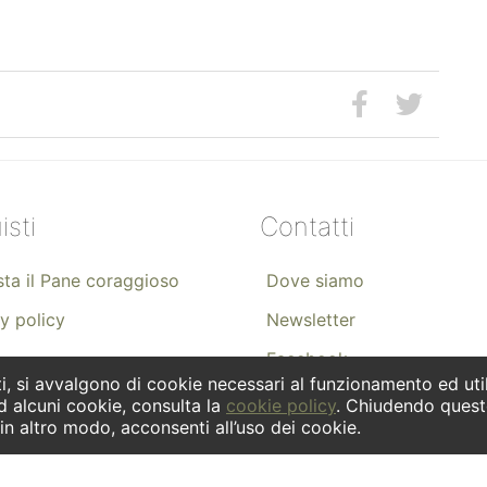
isti
Contatti
ta il Pane coraggioso
Dove siamo
y policy
Newsletter
Facebook
i, si avvalgono di cookie necessari al funzionamento ed utili 
Instagram
d alcuni cookie, consulta la
cookie policy
. Chiudendo quest
n altro modo, acconsenti all’uso dei cookie.