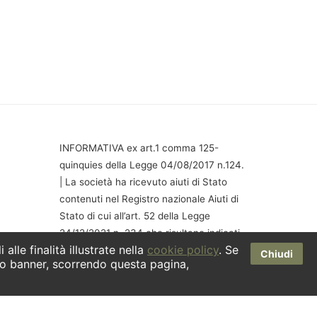
INFORMATIVA ex art.1 comma 125-
quinquies della Legge 04/08/2017 n.124.
| La società ha ricevuto aiuti di Stato
contenuti nel Registro nazionale Aiuti di
Stato di cui all’art. 52 della Legge
24/12/2021 n. 234 che risultano indicati
alle finalità illustrate nella
cookie policy
. Se
nella relativa sezione trasparenza a cui
Chiudi
o banner, scorrendo questa pagina,
si rinvia.