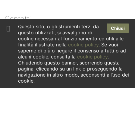
Contatti
Questo sito, o gli strumenti terzi da
Chiudi
questo utilizzati, si avvalgono di
Dove siamo
cookie necessari al funzionamento ed utili alle
Newsletter
finalità illustrate nella
cookie policy
. Se vuoi
saperne di più o negare il consenso a tutti o ad
Facebook
alcuni cookie, consulta la
cookie policy
.
Chiudendo questo banner, scorrendo questa
Instagram
pagina, cliccando su un link o proseguendo la
navigazione in altro modo, acconsenti all’uso dei
cookie.
INFORMATIVA ex art.1 comma 125- quinquies della Legge
04/08/2017 n.124. | La società ha ricevuto aiuti di Stato
contenuti nel Registro nazionale Aiuti di Stato di cui all’art. 52
della Legge 24/12/2021 n. 234 che risultano indicati nella
relativa sezione trasparenza a cui si rinvia.