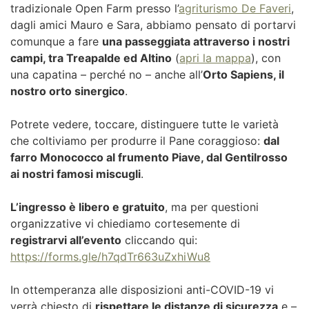
tradizionale Open Farm presso l’
agriturismo De Faveri
,
dagli amici Mauro e Sara, abbiamo pensato di portarvi
comunque a fare
una passeggiata attraverso i nostri
campi, tra Treapalde ed Altino
(
apri la mappa
), con
una capatina – perché no – anche all’
Orto Sapiens, il
nostro orto sinergico
.
Potrete vedere, toccare, distinguere tutte le varietà
che coltiviamo per produrre il Pane coraggioso:
dal
farro Monococco al frumento Piave, dal Gentilrosso
ai nostri famosi miscugli
.
L’ingresso è libero e gratuito
, ma per questioni
organizzative vi chiediamo cortesemente di
registrarvi all’evento
cliccando qui:
https://forms.gle/h7qdTr663uZxhiWu8
In ottemperanza alle disposizioni anti-COVID-19 vi
verrà chiesto di
rispettare le distanze di sicurezza
e –