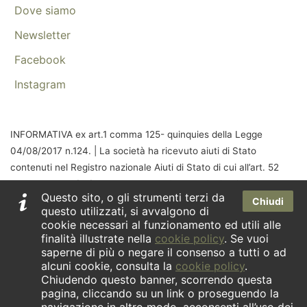
Dove siamo
Newsletter
Facebook
Instagram
INFORMATIVA ex art.1 comma 125- quinquies della Legge
04/08/2017 n.124. | La società ha ricevuto aiuti di Stato
contenuti nel Registro nazionale Aiuti di Stato di cui all’art. 52
della Legge 24/12/2021 n. 234 che risultano indicati nella
Questo sito, o gli strumenti terzi da
relativa sezione trasparenza a cui si rinvia.
Chiudi
questo utilizzati, si avvalgono di
cookie necessari al funzionamento ed utili alle
finalità illustrate nella
cookie policy
. Se vuoi
saperne di più o negare il consenso a tutti o ad
alcuni cookie, consulta la
cookie policy
.
Chiudendo questo banner, scorrendo questa
pagina, cliccando su un link o proseguendo la
Copyright © 2026 Anticamente SNC di Visentin D. & C. - P.iva
04783590260 & Soc. Agr. Anticamente SS - P.iva 05046900261