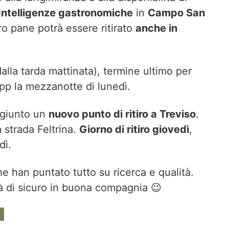
Intelligenze gastronomiche
in
Campo San
ro pane potrà essere ritirato
anche in
dalla tarda mattinata), termine ultimo per
 app la mezzanotte di lunedì.
aggiunto un
nuovo punto di ritiro a Treviso
.
a strada Feltrina.
Giorno di ritiro giovedì
,
dì.
che han puntato tutto su ricerca e qualità.
à di sicuro in buona compagnia 😉
a