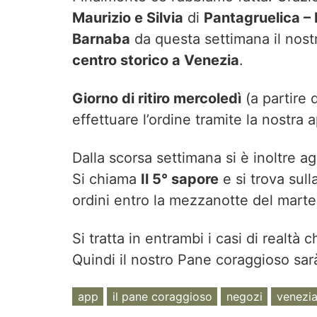
Maurizio e Silvia
di
Pantagruelica – 
Barnaba
da questa settimana il nost
centro storico a Venezia
.
Giorno di ritiro mercoledì
(a partire 
effettuare l’ordine tramite la nostra
Dalla scorsa settimana si è inoltre 
Si chiama
Il 5° sapore
e si trova sull
ordini entro la mezzanotte del marte
Si tratta in entrambi i casi di realtà 
Quindi il nostro Pane coraggioso sar
app
il pane coraggioso
negozi
venezi