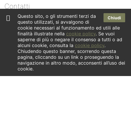
Contatti
Questo sito, o gli strumenti terzi da
Chiudi
Dove siamo
questo utilizzati, si avvalgono di
cookie necessari al funzionamento ed utili alle
Newsletter
finalità illustrate nella
cookie policy
. Se vuoi
saperne di più o negare il consenso a tutti o ad
Facebook
alcuni cookie, consulta la
cookie policy
.
Chiudendo questo banner, scorrendo questa
Instagram
pagina, cliccando su un link o proseguendo la
navigazione in altro modo, acconsenti all’uso dei
cookie.
INFORMATIVA ex art.1 comma 125- quinquies della Legge
04/08/2017 n.124. | La società ha ricevuto aiuti di Stato
contenuti nel Registro nazionale Aiuti di Stato di cui all’art. 52
della Legge 24/12/2021 n. 234 che risultano indicati nella
relativa sezione trasparenza a cui si rinvia.