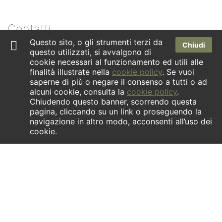
Contatti
Questo sito, o gli strumenti terzi da
Chiudi
questo utilizzati, si avvalgono di
Dove siamo
cookie necessari al funzionamento ed utili alle
Newsletter
finalità illustrate nella
cookie policy
. Se vuoi
saperne di più o negare il consenso a tutti o ad
Facebook
alcuni cookie, consulta la
cookie policy
.
Chiudendo questo banner, scorrendo questa
Instagram
pagina, cliccando su un link o proseguendo la
navigazione in altro modo, acconsenti all’uso dei
cookie.
INFORMATIVA ex art.1 comma 125- quinquies della Legge
04/08/2017 n.124. | La società ha ricevuto aiuti di Stato
contenuti nel Registro nazionale Aiuti di Stato di cui all’art. 52
della Legge 24/12/2021 n. 234 che risultano indicati nella
relativa sezione trasparenza a cui si rinvia.