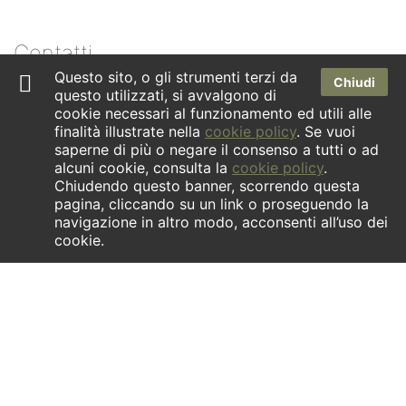
Contatti
Questo sito, o gli strumenti terzi da
Chiudi
questo utilizzati, si avvalgono di
Dove siamo
cookie necessari al funzionamento ed utili alle
Newsletter
finalità illustrate nella
cookie policy
. Se vuoi
saperne di più o negare il consenso a tutti o ad
Facebook
alcuni cookie, consulta la
cookie policy
.
Chiudendo questo banner, scorrendo questa
Instagram
pagina, cliccando su un link o proseguendo la
navigazione in altro modo, acconsenti all’uso dei
cookie.
INFORMATIVA ex art.1 comma 125- quinquies della Legge
04/08/2017 n.124. | La società ha ricevuto aiuti di Stato
contenuti nel Registro nazionale Aiuti di Stato di cui all’art. 52
della Legge 24/12/2021 n. 234 che risultano indicati nella
relativa sezione trasparenza a cui si rinvia.