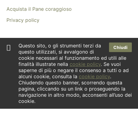
Acquista il Pane coraggioso
Privacy policy
Contatti
Questo sito, o gli strumenti terzi da
Chiudi
questo utilizzati, si avvalgono di
Dove siamo
cookie necessari al funzionamento ed utili alle
finalità illustrate nella
cookie policy
. Se vuoi
Newsletter
saperne di più o negare il consenso a tutti o ad
alcuni cookie, consulta la
cookie policy
.
Facebook
Chiudendo questo banner, scorrendo questa
pagina, cliccando su un link o proseguendo la
Instagram
navigazione in altro modo, acconsenti all’uso dei
cookie.
INFORMATIVA ex art.1 comma 125- quinquies della Legge
04/08/2017 n.124. | La società ha ricevuto aiuti di Stato
contenuti nel Registro nazionale Aiuti di Stato di cui all’art. 52
della Legge 24/12/2021 n. 234 che risultano indicati nella