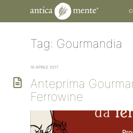
C
Tag:
Gourmandia
16 APRILE 2017
Anteprima Gourma
Ferrowine