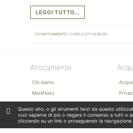
LEGGI TUTTO...
DA
ANTICAMENTE
| PUBBLICATO IN
BLOG
Anticamente
Acqu
Chi siamo
Acquis
Manifesto
Privac
Prodotti
Questo sito, o gli strumenti terzi da questo utilizzat
Consulenze
vuoi saperne di più o negare il consenso a tutti o a
cliccando su un link o proseguendo la navigazione i
Guida alla Transizione