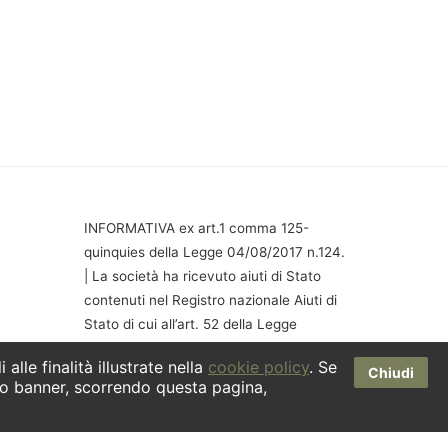
INFORMATIVA ex art.1 comma 125-
quinquies della Legge 04/08/2017 n.124.
| La società ha ricevuto aiuti di Stato
contenuti nel Registro nazionale Aiuti di
Stato di cui all’art. 52 della Legge
24/12/2021 n. 234 che risultano indicati
alle finalità illustrate nella
cookie policy
. Se
nella relativa sezione trasparenza a cui
Chiudi
o banner, scorrendo questa pagina,
si rinvia.