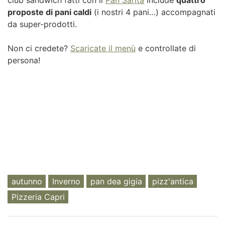
club sandwich fatti con il
Pan Sarita
include
quattro
proposte di pani caldi
(i nostri 4 pani…) accompagnati
da super-prodotti.
Non ci credete?
Scaricate il menù
e controllate di
persona!
autunno
Inverno
pan dea gigia
pizz'antica
Pizzeria Capri