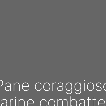
Pane coraggios
farine combatte