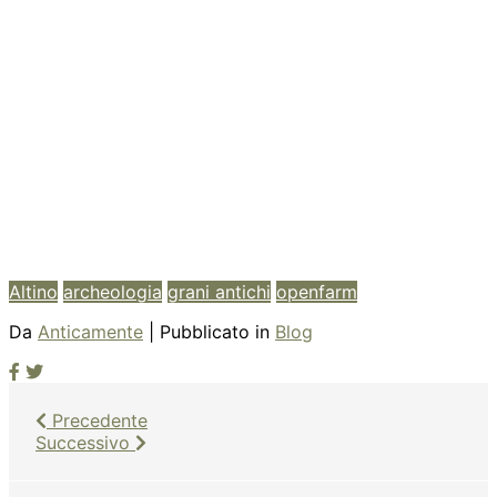
Altino
archeologia
grani antichi
openfarm
Da
Anticamente
| Pubblicato in
Blog
Precedente
Successivo