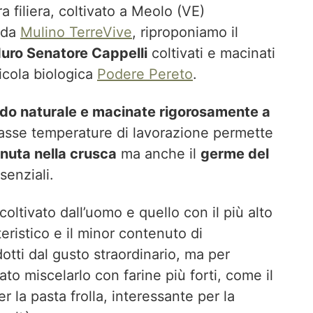
a filiera, coltivato a Meolo (VE)
 da
Mulino TerreVive
, riproponiamo il
uro Senatore Cappelli
coltivati e macinati
ricola biologica
Podere Pereto
.
odo naturale e macinate rigorosamente a
basse temperature di lavorazione permette
enuta nella crusca
ma anche il
germe del
senziali.
coltivato dall’uomo e quello con il più alto
teristico e il minor contenuto di
otti dal gusto straordinario, ma per
iato miscelarlo con farine più forti, come il
r la pasta frolla, interessante per la