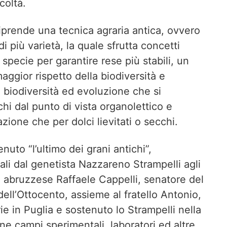
coltà.
riprende una tecnica agraria antica, ovvero
i più varietà, la quale sfrutta concetti
e specie per garantire rese più stabili, un
ggior rispetto della biodiversità e
: biodiversità ed evoluzione che si
chi dal punto di vista organolettico e
azione che per dolci lievitati o secchi.
enuto “l’ultimo dei grani antichi”,
li dal genetista Nazzareno Strampelli agli
e abruzzese Raffaele Cappelli, senatore del
 dell’Ottocento, assieme al fratello Antonio,
ie in Puglia e sostenuto lo Strampelli nella
one campi sperimentali, laboratori ed altre