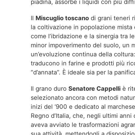
piadina, assorbe i liquidi con più diffi
Il
Miscuglio toscano
di grani teneri 
la coltivazione in popolazione mista d
come l’ibridazione e la sinergia tra l
minor impoverimento del suolo, un ma
un’evoluzione continua della coltura
traducono in farine e prodotti più ric
“d’annata”. È ideale sia per la panific
Il grano duro
Senatore Cappelli
è rit
selezionato ancora con metodi natura
inizi del ‘900 e dedicato al marches
Regno d’Italia, che, negli ultimi anni
aveva avviato le trasformazioni agrar
sua attività, mettendogli a disposizi