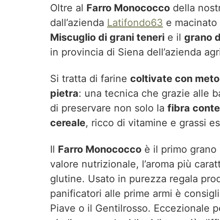
Oltre al
Farro Monococco
della nostr
dall’azienda
Latifondo63
e macinato
Miscuglio di grani teneri
e il
grano d
in provincia di Siena dell’azienda ag
Si tratta di farine
coltivate con met
pietra
: una tecnica che grazie alle 
di preservare non solo la
fibra cont
cereale
, ricco di vitamine e grassi es
Il
Farro Monococco
è il primo grano 
valore nutrizionale, l’aroma più carat
glutine. Usato in purezza regala prod
panificatori alle prime armi è consigl
Piave o il Gentilrosso. Eccezionale pe